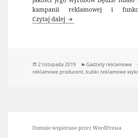
jakości jego wyrobów będzie miało 
kampanii reklamowej i funkcjo
Czytaj dalej
Kubki reklamowe- kupio
Opublikowano
2 listopada 2019
Kategorie
Gadżety reklamowe
reklamowe producent
,
kubki reklamowe wyk
Dumnie wspierane przez WordPressa