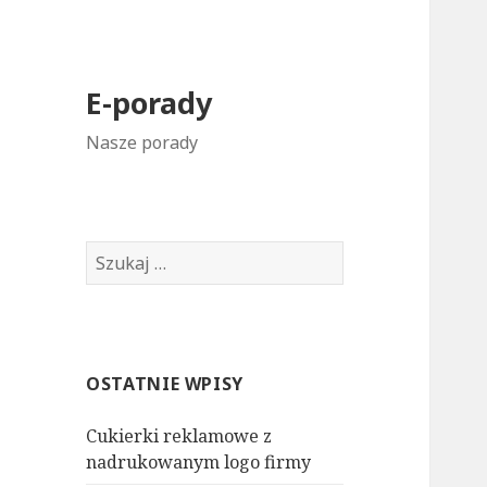
E-porady
Nasze porady
S
z
u
k
a
OSTATNIE WPISY
j
:
Cukierki reklamowe z
nadrukowanym logo firmy