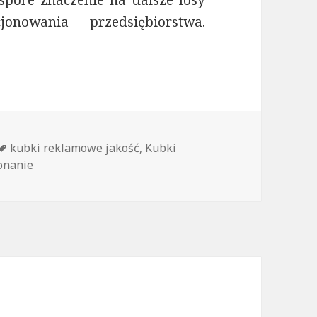
spore znaczenie na dalsze losy
nowania przedsiębiorstwa.
ne u producenta
Tagi
kubki reklamowe jakość
,
Kubki
onanie