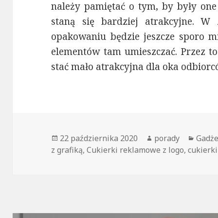
należy pamiętać o tym, by były one 
staną się bardziej atrakcyjne. 
opakowaniu będzie jeszcze sporo mie
elementów tam umieszczać. Przez to
stać mało atrakcyjna dla oka odbior
Opublikowano
22 października 2020
Autor
porady
Kateg
Gadże
z grafiką
,
Cukierki reklamowe z logo
,
cukierk