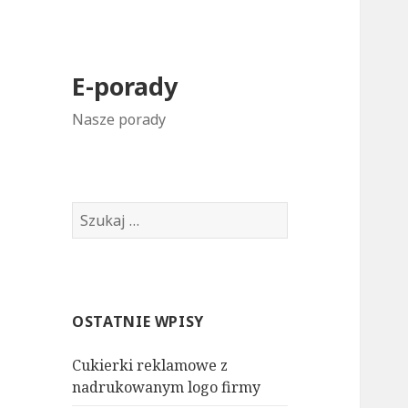
E-porady
Nasze porady
S
z
u
k
a
OSTATNIE WPISY
j
:
Cukierki reklamowe z
nadrukowanym logo firmy