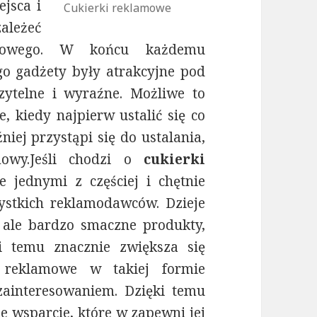
ejsca i
Cukierki reklamowe
ależeć
amowego. W końcu każdemu
o gadżety były atrakcyjne pod
ytelne i wyraźne. Możliwe to
, kiedy najpierw ustalić się co
ej przystąpi się do ustalania,
owy.
Jeśli chodzi o
cukierki
e jednymi z częściej i chętnie
stkich reklamodawców. Dzieje
e, ale bardzo smaczne produkty,
i temu znacznie zwiększa się
 reklamowe w takiej formie
zainteresowaniem. Dzięki temu
 wsparcie, które w zapewni jej