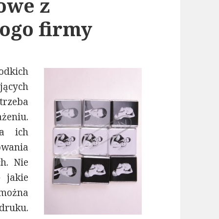
owe z
ogo firmy
odkich
jących
trzeba
żeniu.
a ich
wania
h. Nie
 jakie
 można
druku.