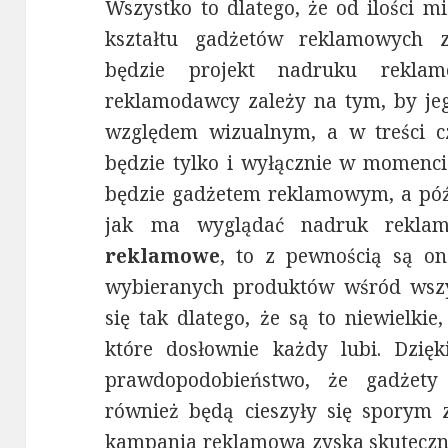
Wszystko to dlatego, że od ilości mi
kształtu gadżetów reklamowych z
będzie projekt nadruku rekl
reklamodawcy zależy na tym, by jeg
względem wizualnym, a w treści cz
będzie tylko i wyłącznie w momencie
będzie gadżetem reklamowym, a późni
jak ma wyglądać nadruk reklam
reklamowe
, to z pewnością są on
wybieranych produktów wśród wszy
się tak dlatego, że są to niewielki
które dosłownie każdy lubi. Dzięk
prawdopodobieństwo, że gadżety
również będą cieszyły się sporym 
kampania reklamowa zyska skuteczne