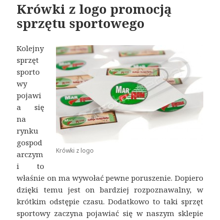
Krówki z logo promocją
sprzętu sportowego
Kolejny
sprzęt
sporto
wy
pojawi
a się
na
rynku
gospod
Krówki z logo
arczym
i to
właśnie on ma wywołać pewne poruszenie. Dopiero
dzięki temu jest on bardziej rozpoznawalny, w
krótkim odstępie czasu. Dodatkowo to taki sprzęt
sportowy zaczyna pojawiać się w naszym sklepie