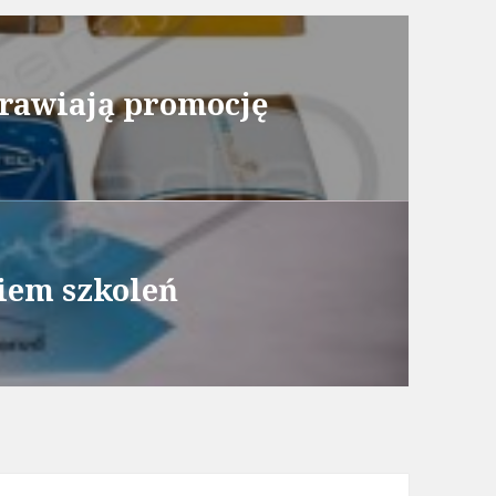
rawiają promocję
iem szkoleń