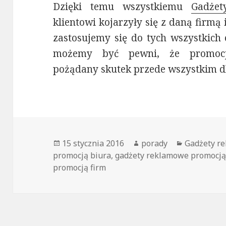
Dzięki temu wszystkiemu
Gadże
klientowi kojarzyły się z daną firmą 
zastosujemy się do tych wszystkic
możemy być pewni, że promocja
pożądany skutek przede wszystkim 
Opublikowano
15 stycznia 2016
Autor
porady
Kategorie
Gadżety r
promocją biura
,
gadżety reklamowe promocją 
promocją firm