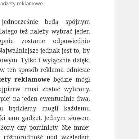
adżety reklamowe
 jednocześnie będą spójnym
atego też należy wybrać jeden
ępnie zostanie odpowiednio
jważniejsze jednak jest to, by
owym. Tylko i wyłącznie dzięki
a w ten sposób reklama odniesie
żety reklamowe
będzie mógł
ajpierw musi zostać wybrany.
epiej na jeden ewentualnie dwa,
emu będziemy mogli każdemu
aki sam gadżet. Jednym słowem
żony czy pominięty. Nie mniej
 różnorodność pod względem