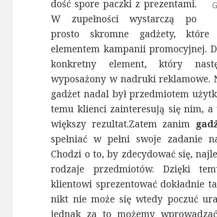
dość spore paczki z prezentami.
G
W zupełności wystarczą po
prosto skromne gadżety, które
elementem kampanii promocyjnej. Dl
konkretny element, który nast
wyposażony w nadruki reklamowe. Na
gadżet nadal był przedmiotem użytk
temu klienci zainteresują się nim, 
większy rezultat.
Zatem zanim
gad
spełniać w pełni swoje zadanie n
Chodzi o to, by zdecydować się, najl
rodzaje przedmiotów. Dzięki t
klientowi sprezentować dokładnie t
nikt nie może się wtedy poczuć ura
jednak za to możemy wprowadzać