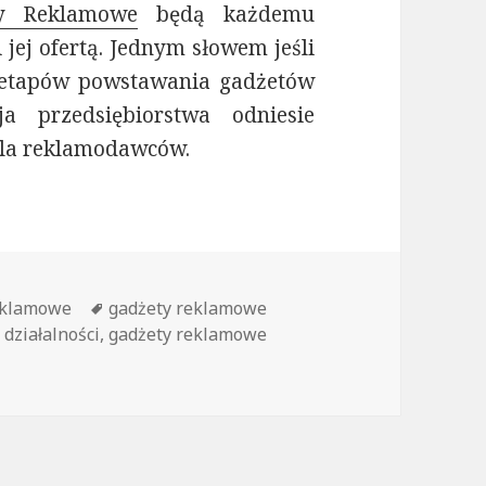
ty Reklamowe
będą każdemu
i jej ofertą. Jednym słowem jeśli
h etapów powstawania gadżetów
 przedsiębiorstwa odniesie
dla reklamodawców.
eklamowe
Tagi
gadżety reklamowe
działalności
,
gadżety reklamowe