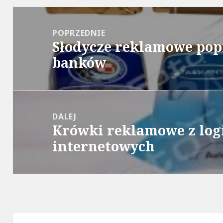
Nawigacja
wpisu
POPRZEDNIE
Słodycze reklamowe pop
Poprzedni
banków
wpis:
DALEJ
Krówki reklamowe z log
Następny
internetowych
wpis: