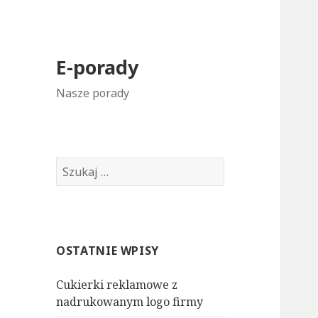
E-porady
Nasze porady
S
z
u
k
a
OSTATNIE WPISY
j
:
Cukierki reklamowe z
nadrukowanym logo firmy